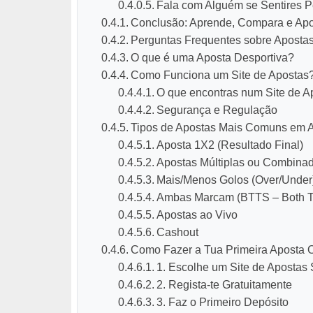
Fala com Alguém se Sentires P
Conclusão: Aprende, Compara e Ap
Perguntas Frequentes sobre Aposta
O que é uma Aposta Desportiva?
Como Funciona um Site de Apostas
O que encontras num Site de A
Segurança e Regulação
Tipos de Apostas Mais Comuns em 
Aposta 1X2 (Resultado Final)
Apostas Múltiplas ou Combina
Mais/Menos Golos (Over/Under
Ambas Marcam (BTTS – Both T
Apostas ao Vivo
Cashout
Como Fazer a Tua Primeira Aposta O
1. Escolhe um Site de Apostas
2. Regista-te Gratuitamente
3. Faz o Primeiro Depósito