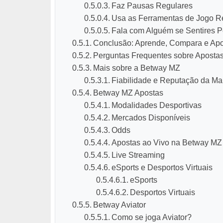
Faz Pausas Regulares
Usa as Ferramentas de Jogo R
Fala com Alguém se Sentires P
Conclusão: Aprende, Compara e Ap
Perguntas Frequentes sobre Aposta
Mais sobre a Betway MZ
Fiabilidade e Reputação da Ma
Betway MZ Apostas
Modalidades Desportivas
Mercados Disponíveis
Odds
Apostas ao Vivo na Betway MZ
Live Streaming
eSports e Desportos Virtuais
eSports
Desportos Virtuais
Betway Aviator
Como se joga Aviator?