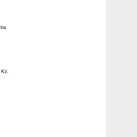
uma
 Kz.