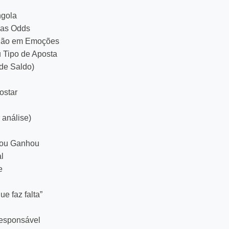
ngola
 as Odds
 Não em Emoções
u Tipo de Aposta
 de Saldo)
ostar
 análise)
 ou Ganhou
l
e
e faz falta”
esponsável