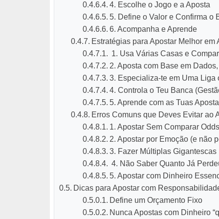
4. Escolhe o Jogo e a Aposta
5. Define o Valor e Confirma o 
6. Acompanha e Aprende
Estratégias para Apostar Melhor em
1. Usa Várias Casas e Compa
2. Aposta com Base em Dados
3. Especializa-te em Uma Liga 
4. Controla o Teu Banca (Gestã
5. Aprende com as Tuas Apost
Erros Comuns que Deves Evitar ao 
1. Apostar Sem Comparar Odd
2. Apostar por Emoção (e não p
3. Fazer Múltiplas Gigantescas
4. Não Saber Quanto Já Perd
5. Apostar com Dinheiro Essenc
Dicas para Apostar com Responsabilidad
Define um Orçamento Fixo
Nunca Apostas com Dinheiro “qu