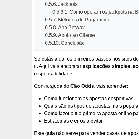
Jackpots
Como operam os jackpots na 
Métodos de Pagamento
App Betway
Apoio ao Cliente
Conclusão
Se estás a dar os primeiros passos nos sites de
ti. Aqui vais encontrar
explicações simples, ex
responsabilidade.
Com a ajuda do
Cão Odds
, vais aprender:
Como funcionam as apostas desportivas
Quais são os tipos de apostas mais popul
Como fazer a tua primeira aposta online p
Estratégias e erros a evitar
Este guia não serve para vender casas de apo