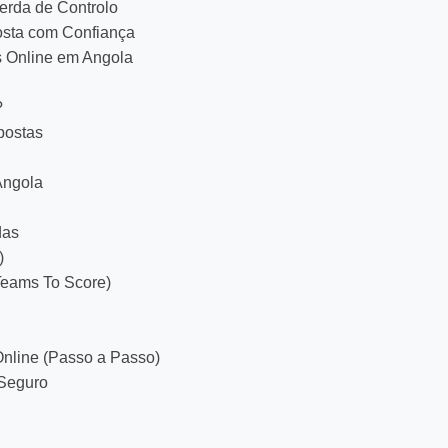
erda de Controlo
osta com Confiança
s Online em Angola
?
postas
Angola
das
)
eams To Score)
nline (Passo a Passo)
 Seguro