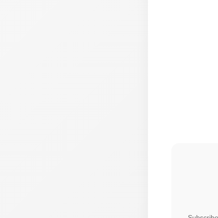
Subscribe