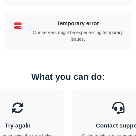
Temporary error
Our servers might be experiencing temporary
issues.
What you can do:
Try again
Contact suppo
 again using the form below.
Get in touch with our suppor