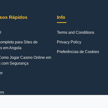
sos Rápidos
Info
l
Terms and Conditions
ompleto para Sites de
Privacy Policy
s em Angola
Preferências de Cookies
Como Jogar Casino Online em
a com Segurança
er
rs
te-nos