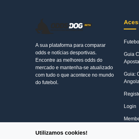
Aces
Futebo
A sua plataforma para comparar
odds e notícias desportivas.
Guia C
Encontre as melhores odds do
Aposta
mercado e mantenha-se atualizado
Guia: 
com tudo o que acontece no mundo
Angol
do futebol.
Regist
Login
Membe
Contac
Utilizamos cookies!