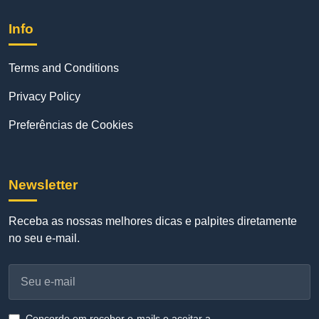
Info
Terms and Conditions
Privacy Policy
Preferências de Cookies
Newsletter
Receba as nossas melhores dicas e palpites diretamente
no seu e-mail.
Concordo em receber e-mails e aceitar a