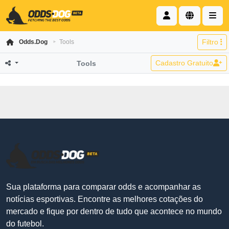
Pular para o Conteúdo
Me
My Account
Regional d
Filtro
Odds.Dog
Tools
►
Toggle Dropdown
Cadastro Gratuito
Tools
Sua plataforma para comparar odds e acompanhar as
notícias esportivas. Encontre as melhores cotações do
mercado e fique por dentro de tudo que acontece no mundo
do futebol.