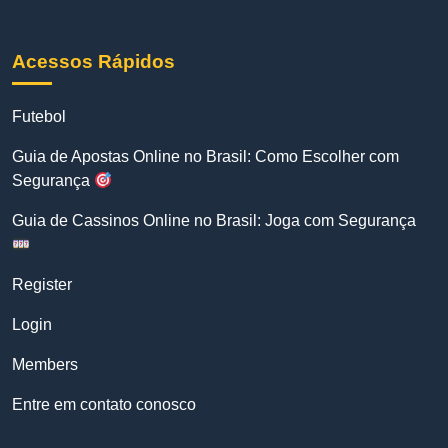
Acessos Rápidos
Futebol
Guia de Apostas Online no Brasil: Como Escolher com
Segurança
Guia de Cassinos Online no Brasil: Joga com Segurança
Register
Login
Members
Entre em contato conosco