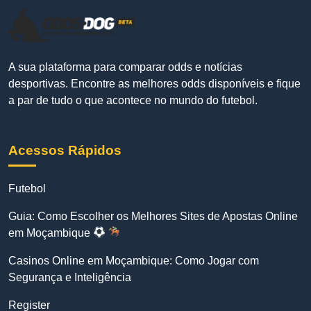
A sua plataforma para comparar odds e notícias
desportivas. Encontre as melhores odds disponíveis e fique
a par de tudo o que acontece no mundo do futebol.
Acessos Rápidos
Futebol
Guia: Como Escolher os Melhores Sites de Apostas Online
em Moçambique
Casinos Online em Moçambique: Como Jogar com
Segurança e Inteligência
Register