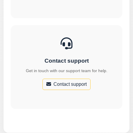
Contact support
Get in touch with our support team for help.
Contact support