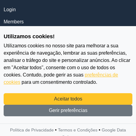
Login
Members
Contacte-nos
Utilizamos cookies!
Utilizamos cookies no nosso site para melhorar a sua
experiência de navegação, lembrar as suas preferências,
Info
analisar o tráfego do site e personalizar anúncios. Ao clicar
em "Aceitar todos", consente com o uso de todos os
cookies. Contudo, pode gerir as suas
preferências de
Terms and Conditions
cookies
para um consentimento controlado.
Privacy Policy
Aceitar todos
Preferências de Cookies
Gerir preferências
Newsletter
•
•
Política de Privacidade
Termos e Condições
Google Data