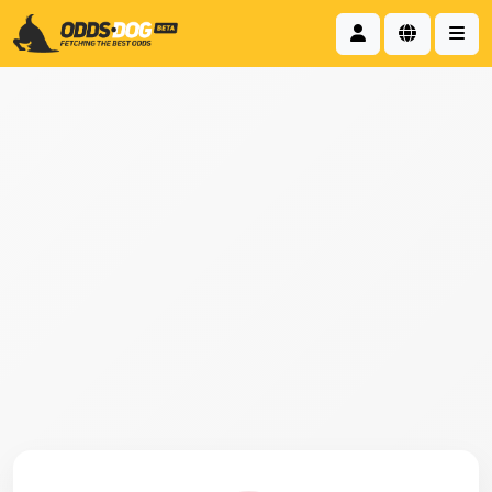
Saltar para o Conteúdo
Me
My Account
Regional d