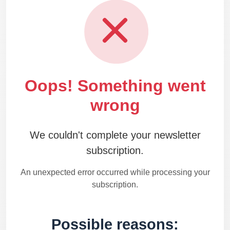
Oops! Something went
wrong
We couldn't complete your newsletter
subscription.
An unexpected error occurred while processing your
subscription.
Possible reasons: