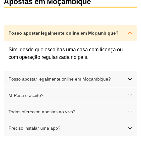
Apostas em Moçambique
Posso apostar legalmente online em Moçambique?
Sim, desde que escolhas uma casa com licença ou
com operação regularizada no país.
Posso apostar legalmente online em Moçambique?
M-Pesa é aceite?
Todas oferecem apostas ao vivo?
Preciso instalar uma app?