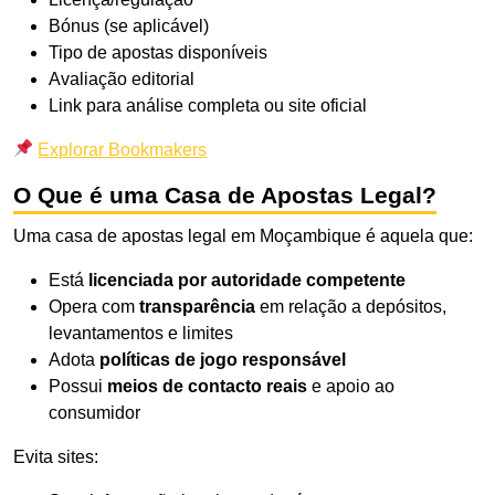
Bónus (se aplicável)
Tipo de apostas disponíveis
Avaliação editorial
Link para análise completa ou site oficial
Explorar Bookmakers
O Que é uma Casa de Apostas Legal?
Uma casa de apostas legal em Moçambique é aquela que:
Está
licenciada por autoridade competente
Opera com
transparência
em relação a depósitos,
levantamentos e limites
Adota
políticas de jogo responsável
Possui
meios de contacto reais
e apoio ao
consumidor
Evita sites: