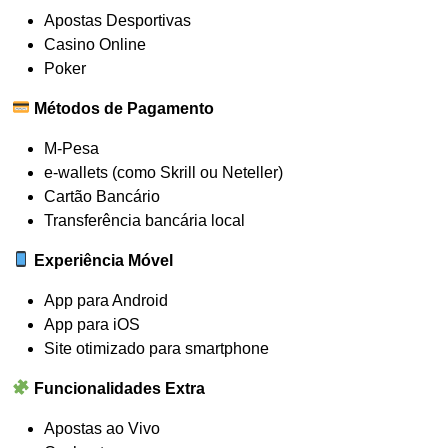
Apostas Desportivas
Casino Online
Poker
Métodos de Pagamento
M-Pesa
e-wallets (como Skrill ou Neteller)
Cartão Bancário
Transferência bancária local
Experiência Móvel
App para Android
App para iOS
Site otimizado para smartphone
Funcionalidades Extra
Apostas ao Vivo