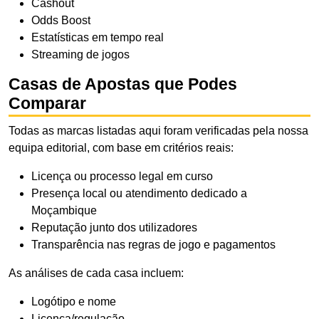
Cashout
Odds Boost
Estatísticas em tempo real
Streaming de jogos
Casas de Apostas que Podes
Comparar
Todas as marcas listadas aqui foram verificadas pela nossa
equipa editorial, com base em critérios reais:
Licença ou processo legal em curso
Presença local ou atendimento dedicado a
Moçambique
Reputação junto dos utilizadores
Transparência nas regras de jogo e pagamentos
As análises de cada casa incluem:
Logótipo e nome
Licença/regulação