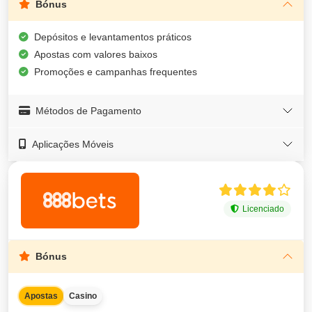
Bónus
Depósitos e levantamentos práticos
Apostas com valores baixos
Promoções e campanhas frequentes
Métodos de Pagamento
Aplicações Móveis
Licenciado
Bónus
Apostas
Casino