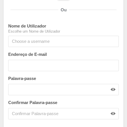
Ou
Nome de Utilizador
Escolhe um Nome de Utilizador
Endereço de E-mail
Palavra-passe
Confirmar Palavra-passe