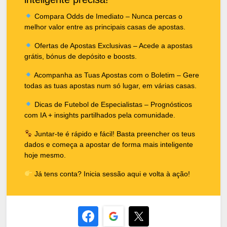
Compara Odds de Imediato – Nunca percas o
melhor valor entre as principais casas de apostas.
Ofertas de Apostas Exclusivas – Acede a apostas
grátis, bónus de depósito e boosts.
Acompanha as Tuas Apostas com o Boletim – Gere
todas as tuas apostas num só lugar, em várias casas.
Dicas de Futebol de Especialistas – Prognósticos
com IA + insights partilhados pela comunidade.
Juntar-te é rápido e fácil! Basta preencher os teus
dados e começa a apostar de forma mais inteligente
hoje mesmo.
Já tens conta? Inicia sessão aqui e volta à ação!