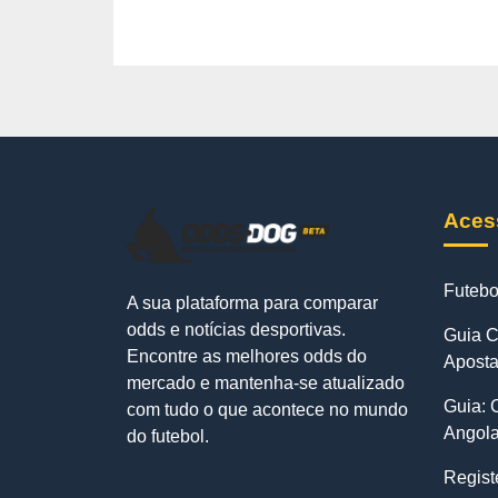
Aces
Futebo
A sua plataforma para comparar
odds e notícias desportivas.
Guia C
Encontre as melhores odds do
Aposta
mercado e mantenha-se atualizado
Guia: 
com tudo o que acontece no mundo
Angol
do futebol.
Regist