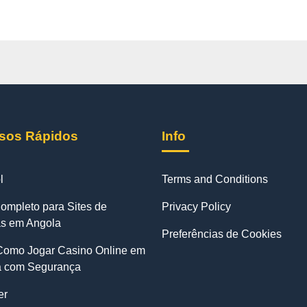
sos Rápidos
Info
l
Terms and Conditions
ompleto para Sites de
Privacy Policy
s em Angola
Preferências de Cookies
Como Jogar Casino Online em
a com Segurança
er