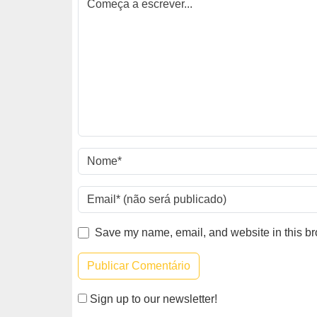
Save my name, email, and website in this br
Sign up to our newsletter!