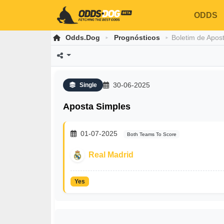
Saltar para o Conteúdo
ODDS
Odds.Dog
Prognósticos
Boletim de Apos
►
►
Toggle Dropdown
30-06-2025
Single
Aposta Simples
01-07-2025
Both Teams To Score
Real Madrid
Yes