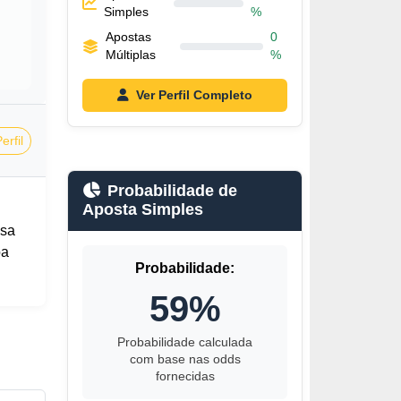
Simples
%
Apostas
0
Múltiplas
%
Ver Perfil Completo
erfil
Probabilidade de
Aposta Simples
ssa
oa
Probabilidade:
59%
Probabilidade calculada
com base nas odds
fornecidas