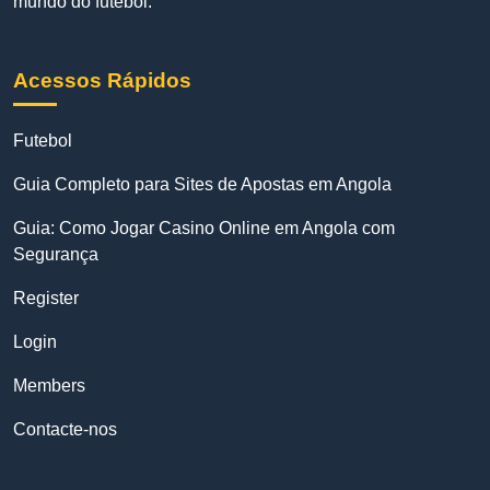
mundo do futebol.
Acessos Rápidos
Futebol
Guia Completo para Sites de Apostas em Angola
Guia: Como Jogar Casino Online em Angola com
Segurança
Register
Login
Members
Contacte-nos