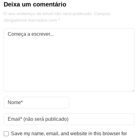
Deixa um comentário
O seu endereço de email não será publicado.
Campos
obrigatórios marcados com
*
Save my name, email, and website in this browser for