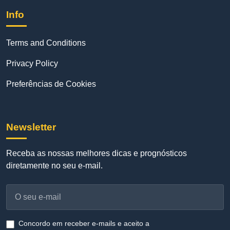
Info
Terms and Conditions
Privacy Policy
Preferências de Cookies
Newsletter
Receba as nossas melhores dicas e prognósticos
diretamente no seu e-mail.
Concordo em receber e-mails e aceito a