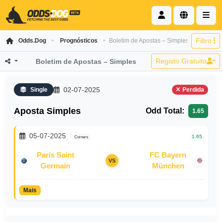
Saltar para o Conteúdo
Me
My Account
Regional d
Filtro
Odds.Dog
Prognósticos
Boletim de Apostas – Simples
►
►
Toggle Dropdown
Registo Gratuito
Boletim de Apostas – Simples
02-07-2025
Single
Perdida
Aposta Simples
Odd Total:
1.65
05-07-2025
1.65
Corners
Paris Saint
FC Bayern
VS
Germain
München
Mais