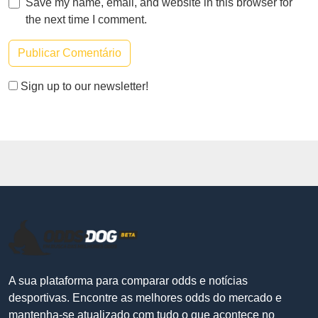
Save my name, email, and website in this browser for
the next time I comment.
Sign up to our newsletter!
A sua plataforma para comparar odds e notícias
desportivas. Encontre as melhores odds do mercado e
mantenha-se atualizado com tudo o que acontece no