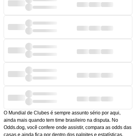
O Mundial de Clubes é sempre assunto sério por aqui,
ainda mais quando tem time brasileiro na disputa. No
Odds.dog, você confere onde assistir, compara as odds das
casas e ainda fica por dentro dos palpites e estatísticas.