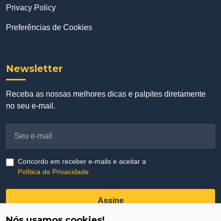
Privacy Policy
Preferências de Cookies
Newsletter
Receba as nossas melhores dicas e palpites diretamente
no seu e-mail.
Concordo em receber e-mails e aceitar a
Política de Privacidade
Assine
Nós usamos cookies!