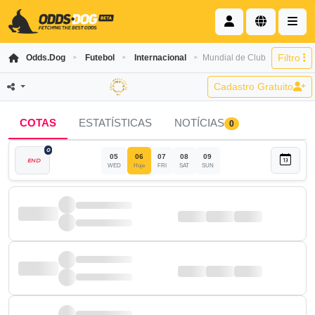
Pular para o Conteúdo
Me
My Account
Regional d
Filtro
Odds.Dog
Futebol
Internacional
Mundial de Clubes
►
►
►
Toggle Dropdown
Cadastro Gratuito
COTAS
ESTATÍSTICAS
NOTÍCIAS
0
0
05
06
07
08
09
END
WED
Hoje
FRI
SAT
SUN