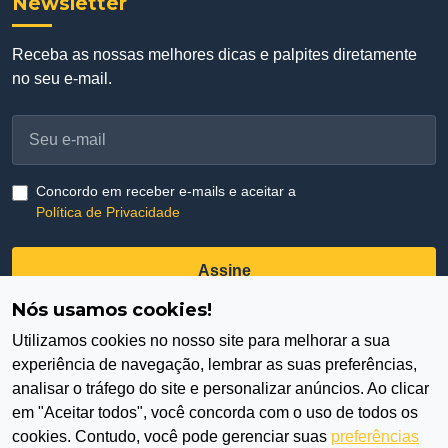
Newsletter
Receba as nossas melhores dicas e palpites diretamente
no seu e-mail.
Concordo em receber e-mails e aceitar a
Política de Privacidade
Assine
Nós usamos cookies!
Utilizamos cookies no nosso site para melhorar a sua
experiência de navegação, lembrar as suas preferências,
analisar o tráfego do site e personalizar anúncios. Ao clicar
em "Aceitar todos", você concorda com o uso de todos os
cookies. Contudo, você pode gerenciar suas
preferências