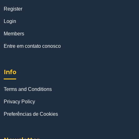
Register
Login
Members
Entre em contato conosco
Info
Terms and Conditions
Privacy Policy
Preferências de Cookies