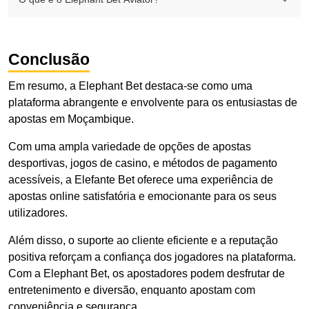
Conclusão
Em resumo, a Elephant Bet destaca-se como uma
plataforma abrangente e envolvente para os entusiastas de
apostas em Moçambique.
Com uma ampla variedade de opções de apostas
desportivas, jogos de casino, e métodos de pagamento
acessíveis, a Elefante Bet oferece uma experiência de
apostas online satisfatória e emocionante para os seus
utilizadores.
Além disso, o suporte ao cliente eficiente e a reputação
positiva reforçam a confiança dos jogadores na plataforma.
Com a Elephant Bet, os apostadores podem desfrutar de
entretenimento e diversão, enquanto apostam com
conveniência e segurança.