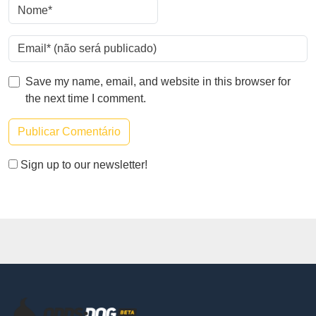
Save my name, email, and website in this browser for
the next time I comment.
Sign up to our newsletter!