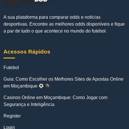
A sua plataforma para comparar odds e notícias
desportivas. Encontre as melhores odds disponíveis e fique
a par de tudo o que acontece no mundo do futebol.
Acessos Rápidos
Futebol
Guia: Como Escolher os Melhores Sites de Apostas Online
em Moçambique
Casinos Online em Moçambique: Como Jogar com
Segurança e Inteligência
Register
Login