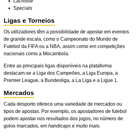
Lacrosse
Specials
Ligas e Torneios
Os utilizadores têm a possibilidade de apostar em eventos
de grande escala, como o Campeonato do Mundo de
Futebol da FIFA ou a NBA, assim como em competições
nacionais como a Mocambola.
Entre as principais ligas disponíveis na plataforma
destacam-se a Liga dos Campeões, a Liga Europa, a
Premier League, a Bundesliga, a La Liga e a Ligue 1.
Mercados
Cada desporto oferece uma variedade de mercados ou
tipos de apostas. Por exemplo, os apostadores de futebol
podem apostar nos resultados dos jogos, no número de
golos marcados, em
handicaps
e muito mais.