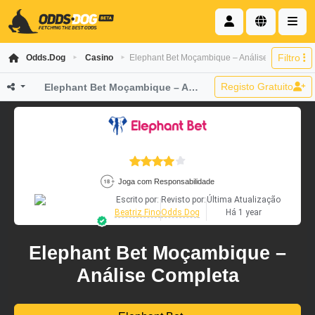
Saltar para o Conteúdo
Me
My Account
Regional d
Filtro
Odds.Dog
Casino
Elephant Bet Moçambique – Análise Completa
►
►
Toggle Dropdown
Registo Gratuito
Elephant Bet Moçambique – Análise Completa
Joga com Responsabilidade
Escrito por:
Revisto por:
Última Atualização
Beatriz Fino
Odds Dog
Há 1 year
Elephant Bet Moçambique –
Análise Completa