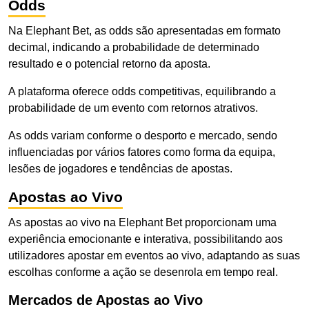
Odds
Na Elephant Bet, as odds são apresentadas em formato
decimal, indicando a probabilidade de determinado
resultado e o potencial retorno da aposta.
A plataforma oferece odds competitivas, equilibrando a
probabilidade de um evento com retornos atrativos.
As odds variam conforme o desporto e mercado, sendo
influenciadas por vários fatores como forma da equipa,
lesões de jogadores e tendências de apostas.
Apostas ao Vivo
As apostas ao vivo na Elephant Bet proporcionam uma
experiência emocionante e interativa, possibilitando aos
utilizadores apostar em eventos ao vivo, adaptando as suas
escolhas conforme a ação se desenrola em tempo real.
Mercados de Apostas ao Vivo