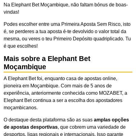
Na Elephant Bet Moçambique, não faltam bónus de boas-
vindas!
Podes escolher entre uma Primeira Aposta Sem Risco, isto
é, se perderes a tua aposta é-te devolvido o valor total da
mesma, ou veres o teu Primeiro Depósito quadriplicado. Tu
é que escolhes!
Mais sobre a Elephant Bet
Moçambique
A Elephant Bet foi, enquanto casa de apostas online,
pioneira em Moçambique. Com mais de 5 anos de
experiência, anteriormente conhecida como MOZABET, a
Elephant Bet continua a ser a escolha dos apostadores
moçambicanos.
O destaque desta plataforma são as suas
amplas opções
de apostas desportivas
, que cobrem uma variedade de
desportos, ligas regionais e internacionais. Isso garante