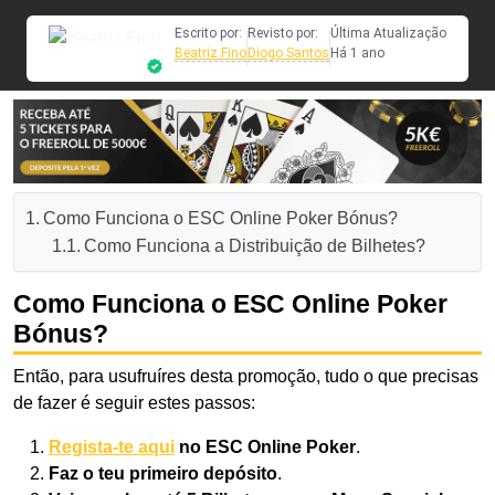
Escrito por:
Revisto por:
Última Atualização
Beatriz Fino
Diogo Santos
Há 1 ano
Como Funciona o ESC Online Poker Bónus?
Como Funciona a Distribuição de Bilhetes?
Como Funciona o ESC Online Poker
Bónus?
Então, para usufruíres desta promoção, tudo o que precisas
de fazer é seguir estes passos:
Regista-te aqui
no ESC Online Poker
.
Faz o teu primeiro depósito
.