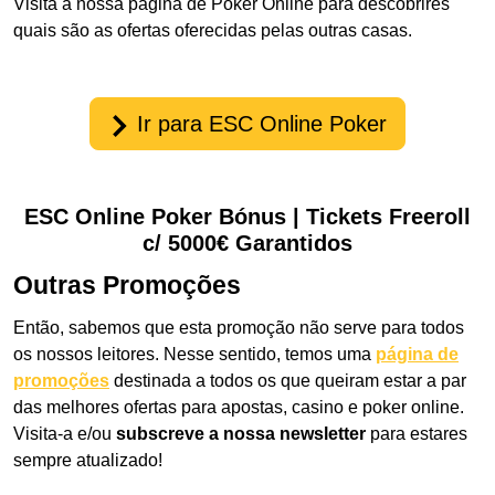
Visita a nossa página de Poker Online para descobrires
quais são as ofertas oferecidas pelas outras casas.
Ir para ESC Online Poker
ESC Online Poker Bónus | Tickets Freeroll
c/ 5000€ Garantidos
Outras Promoções
Então, sabemos que esta promoção não serve para todos
os nossos leitores. Nesse sentido, temos uma
página de
promoções
destinada a todos os que queiram estar a par
das melhores ofertas para apostas, casino e poker online.
Visita-a e/ou
subscreve a nossa newsletter
para estares
sempre atualizado!