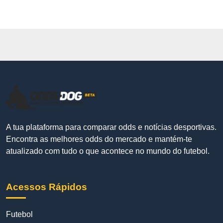
A tua plataforma para comparar odds e notícias desportivas.
Encontra as melhores odds do mercado e mantém-te
atualizado com tudo o que acontece no mundo do futebol.
Acessos Rápidos
Futebol