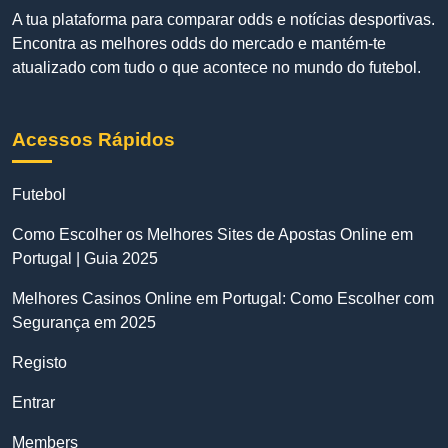
A tua plataforma para comparar odds e notícias desportivas.
Encontra as melhores odds do mercado e mantém-te
atualizado com tudo o que acontece no mundo do futebol.
Acessos Rápidos
Futebol
Como Escolher os Melhores Sites de Apostas Online em
Portugal | Guia 2025
Melhores Casinos Online em Portugal: Como Escolher com
Segurança em 2025
Registo
Entrar
Members