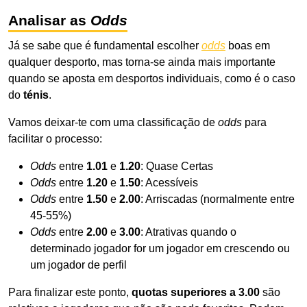
Analisar as
Odds
Já se sabe que é fundamental escolher
odds
boas em
qualquer desporto, mas torna-se ainda mais importante
quando se aposta em desportos individuais, como é o caso
do
ténis
.
Vamos deixar-te com uma classificação de
odds
para
facilitar o processo:
Odds
entre
1.01
e
1.20
: Quase Certas
Odds
entre
1.20
e
1.50
: Acessíveis
Odds
entre
1.50
e
2.00
: Arriscadas (normalmente entre
45-55%)
Odds
entre
2.00
e
3.00
: Atrativas quando o
determinado jogador for um jogador em crescendo ou
um jogador de perfil
Para finalizar este ponto,
quotas superiores a 3.00
são