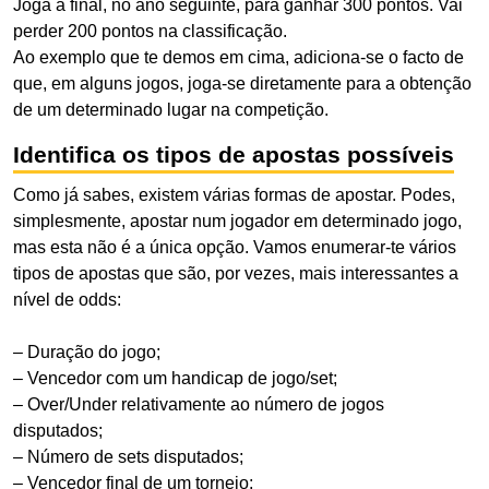
Joga a final, no ano seguinte, para ganhar 300 pontos. Vai
perder 200 pontos na classificação.
Ao exemplo que te demos em cima, adiciona-se o facto de
que, em alguns jogos, joga-se diretamente para a obtenção
de um determinado lugar na competição.
Identifica os tipos de apostas
possíveis
Como já sabes, existem várias formas de apostar. Podes,
simplesmente, apostar num jogador em determinado jogo,
mas esta não é a única opção. Vamos enumerar-te vários
tipos de apostas que são, por vezes, mais interessantes a
nível de odds:
– Duração do jogo;
– Vencedor com um handicap de jogo/set;
– Over/Under relativamente ao número de jogos
disputados;
– Número de sets disputados;
– Vencedor final de um torneio;