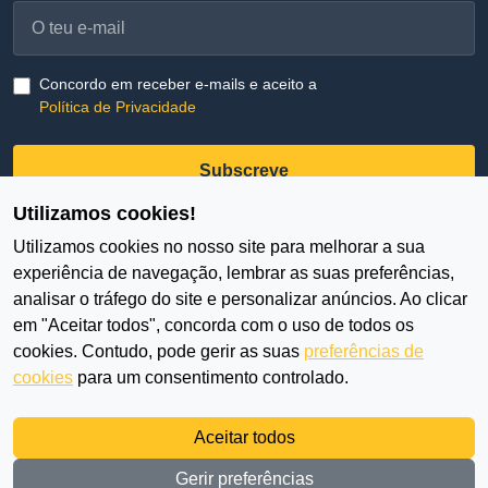
Concordo em receber e-mails e aceito a
Política de Privacidade
Subscreve
Utilizamos cookies!
Utilizamos cookies no nosso site para melhorar a sua
experiência de navegação, lembrar as suas preferências,
analisar o tráfego do site e personalizar anúncios. Ao clicar
em "Aceitar todos", concorda com o uso de todos os
cookies. Contudo, pode gerir as suas
preferências de
cookies
para um consentimento controlado.
Aceitar todos
A prática do jogo lucrativo podem envolver riscos graves como as
Gerir preferências