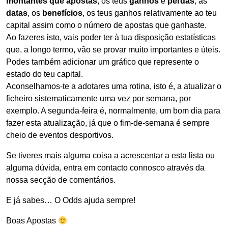
montantes que apostas
, os teus
ganhos
e
perdas
, as
datas
, os
benefícios
, os teus ganhos relativamente ao teu
capital assim como o número de apostas que ganhaste.
Ao fazeres isto, vais poder ter à tua disposição estatísticas
que, a longo termo, vão se provar muito importantes e úteis.
Podes também adicionar um gráfico que represente o
estado do teu capital.
Aconselhamos-te a adotares uma rotina, isto é, a atualizar o
ficheiro sistematicamente uma vez por semana, por
exemplo. A segunda-feira é, normalmente, um bom dia para
fazer esta atualização, já que o fim-de-semana é sempre
cheio de eventos desportivos.
Se tiveres mais alguma coisa a acrescentar a esta lista ou
alguma dúvida, entra em contacto connosco através da
nossa secção de comentários.
E já sabes… O Odds ajuda sempre!
Boas Apostas