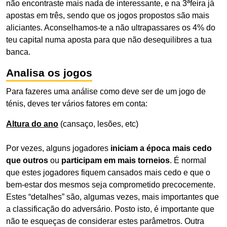
não encontraste mais nada de interessante, e na 3ªfeira já
apostas em três, sendo que os jogos propostos são mais
aliciantes. Aconselhamos-te a não ultrapassares os 4% do
teu capital numa aposta para que não desequilibres a tua
banca.
Analisa os jogos
Para fazeres uma análise como deve ser de um jogo de
ténis, deves ter vários fatores em conta:
Altura do ano
(cansaço, lesões, etc)
Por vezes, alguns jogadores
iniciam a época mais cedo
que outros
ou
participam em mais torneios
. É normal
que estes jogadores fiquem cansados mais cedo e que o
bem-estar dos mesmos seja comprometido precocemente.
Estes “detalhes” são, algumas vezes, mais importantes que
a classificação do adversário. Posto isto, é importante que
não te esqueças de considerar estes parâmetros. Outra