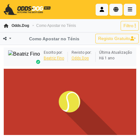
Saltar para o Conteúdo
Me
My Account
Regional d
Filtro
Odds.Dog
Como Apostar no Ténis
►
Toggle Dropdown
Registo Gratuito
Como Apostar no Ténis
Escrito por:
Revisto por:
Última Atualização
Beatriz Fino
Odds Dog
Há 1 ano