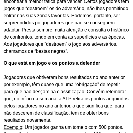
encontrar a melhor tática para vencer. Certos jogadores têm
jogos que “destroem” os do adversário, não lhes permitindo
entrar nas suas zonas favoritas. Podemos, portanto, ser
surpreendidos por jogadores que não se conseguem
adaptar. Presta sempre muita atenção e consulta o histórico
de confrontos, tendo em conta as superfícies e as épocas.
Aos jogadores que “destroem” o jogo aos adversários,
chamamos de “bestas negras”.
O que está em jogo e os pontos a defender
Jogadores que obtiveram bons resultados no ano anterior,
por exemplo, têm quase que uma “obrigação” de repetir
para que não desçam na classificação. Convém relembrar
que, no início da semana, a ATP retira os pontos adquiridos
pelos jogadores no ano anterior, o que significa que, para
não descerem de classificação, têm de obter bons
resultados novamente.
Exemplo
: Um jogador ganha um torneio com 500 pontos.