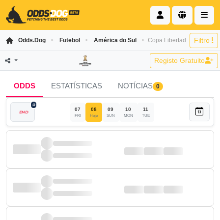
Saltar para o Conteúdo
Me
My Account
Regional d
Filtro
Odds.Dog
Futebol
América do Sul
Copa Libertadores
►
►
►
Toggle Dropdown
Registo Gratuito
ODDS
ESTATÍSTICAS
NOTÍCIAS
0
0
07
08
09
10
11
END
FRI
Hoje
SUN
MON
TUE