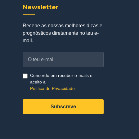
Newsletter
Recebe as nossas melhores dicas e
prognósticos diretamente no teu e-
mail.
Concordo em receber e-mails e
aceito a
Política de Privacidade
Subscreve