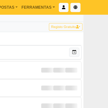
POSTAS
FERRAMENTAS
My Account
Regional definition
Registo Gratuito