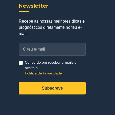
Newsletter
Recebe as nossas melhores dicas e
prognósticos diretamente no teu e-
mail.
Concordo em receber e-mails e
aceito a
Política de Privacidade
Subscreve