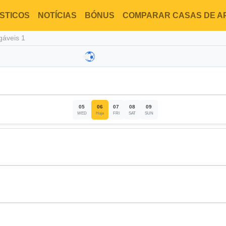
STICOS
NOTÍCIAS
BÓNUS
COMPARAR CASAS DE A
gáveis 1
05
06
07
08
09
WED
Hoje
FRI
SAT
SUN