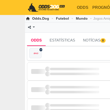
Saltar para o Conteúdo
ODDS
PROGNÓ
Odds.Dog
Futebol
Mundo
Jogos Ami
►
►
►
Toggle Dropdown
ODDS
ESTATÍSTICAS
NOTÍCIAS
0
0
END