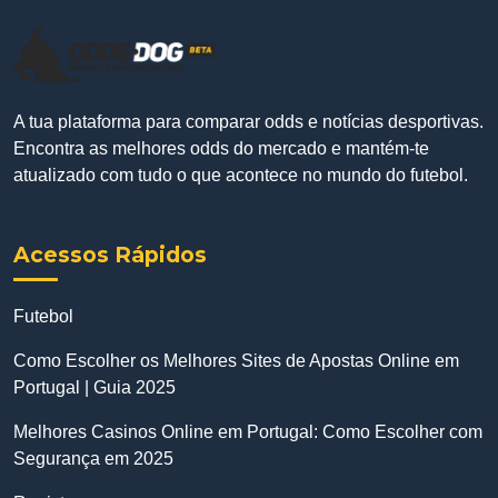
A tua plataforma para comparar odds e notícias desportivas.
Encontra as melhores odds do mercado e mantém-te
atualizado com tudo o que acontece no mundo do futebol.
Acessos Rápidos
Futebol
Como Escolher os Melhores Sites de Apostas Online em
Portugal | Guia 2025
Melhores Casinos Online em Portugal: Como Escolher com
Segurança em 2025