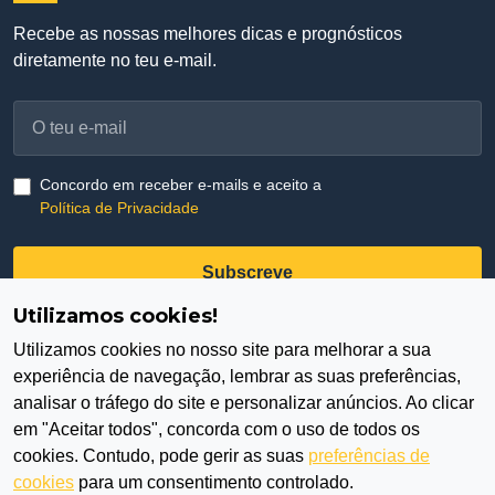
Recebe as nossas melhores dicas e prognósticos
diretamente no teu e-mail.
Concordo em receber e-mails e aceito a
Política de Privacidade
Subscreve
Utilizamos cookies!
Utilizamos cookies no nosso site para melhorar a sua
experiência de navegação, lembrar as suas preferências,
analisar o tráfego do site e personalizar anúncios. Ao clicar
em "Aceitar todos", concorda com o uso de todos os
cookies. Contudo, pode gerir as suas
preferências de
cookies
para um consentimento controlado.