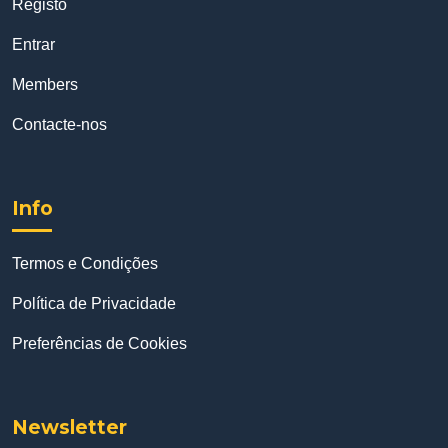
Registo
Entrar
Members
Contacte-nos
Info
Termos e Condições
Política de Privacidade
Preferências de Cookies
Newsletter