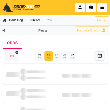
Saltar para o Conteúdo
Me
My Account
Regional d
Filtro
Odds.Dog
Futebol
Peru
►
►
Peru
Toggle Dropdown
Registo Gratuito
ODDS
0
05
06
07
08
09
END
WED
Hoje
FRI
SAT
SUN