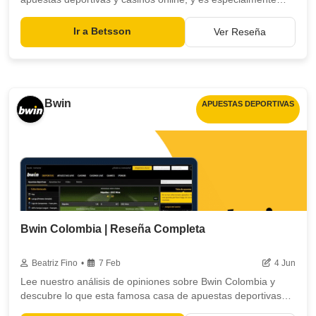
conocido por su sólida reputación y excelente servicio al
cliente. Este operador sueco ofrece una amplia variedad de
Ir a Betsson
Ver Reseña
mercados de apuestas deportivas, así como una gran
selección de juegos de casino. Si estás buscando una
experiencia de juego […]
Bwin
APUESTAS DEPORTIVAS
Bwin Colombia | Reseña Completa
Beatriz Fino
•
7 Feb
4 Jun
Lee nuestro análisis de opiniones sobre Bwin Colombia y
descubre lo que esta famosa casa de apuestas deportivas
tiene para ofrecerte. Desde diciembre de 2020, Bogotá es la