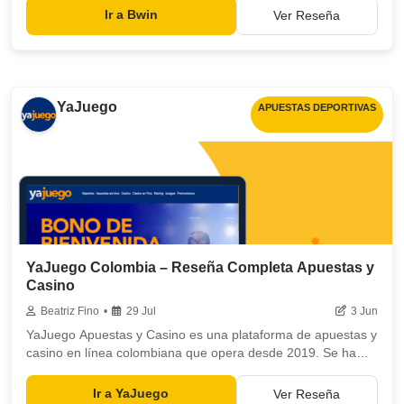
sede de una de las casas de apuestas más reconocidas a
Ir a Bwin
Ver Reseña
nivel mundial. Aunque ya era accesible desde este país, Bwin
Colombia ha consolidado su presencia con […]
YaJuego
APUESTAS DEPORTIVAS
YaJuego Colombia – Reseña Completa Apuestas y
Casino
Beatriz Fino
•
29 Jul
3 Jun
YaJuego Apuestas y Casino es una plataforma de apuestas y
casino en línea colombiana que opera desde 2019. Se ha
aliado con destacados operadores internacionales del sector
del juego para ofrecer un producto de alta calidad. Además,
Ir a YaJuego
Ver Reseña