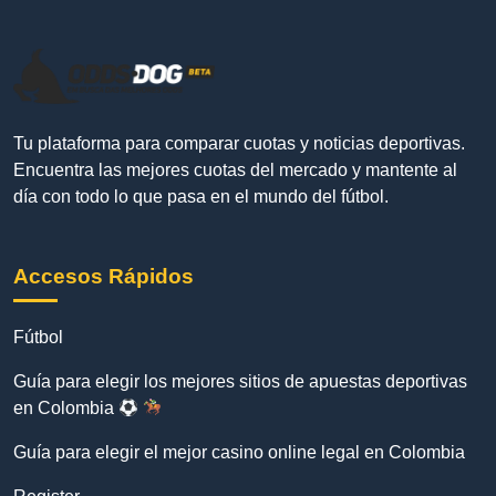
Tu plataforma para comparar cuotas y noticias deportivas.
Encuentra las mejores cuotas del mercado y mantente al
día con todo lo que pasa en el mundo del fútbol.
Accesos Rápidos
Fútbol
Guía para elegir los mejores sitios de apuestas deportivas
en Colombia
Guía para elegir el mejor casino online legal en Colombia