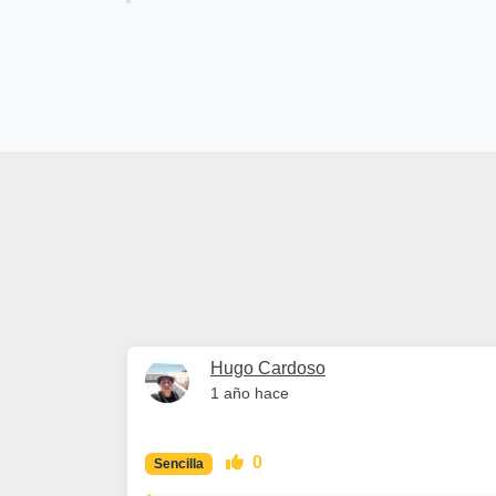
Hugo Cardoso
1 año hace
0
Sencilla