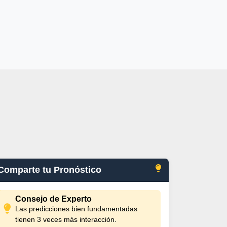
Comparte tu Pronóstico
Consejo de Experto
Las predicciones bien fundamentadas
tienen 3 veces más interacción.