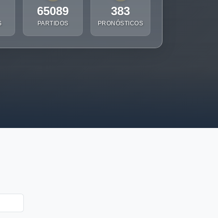
65089
383
S
PARTIDOS
PRONÓSTICOS