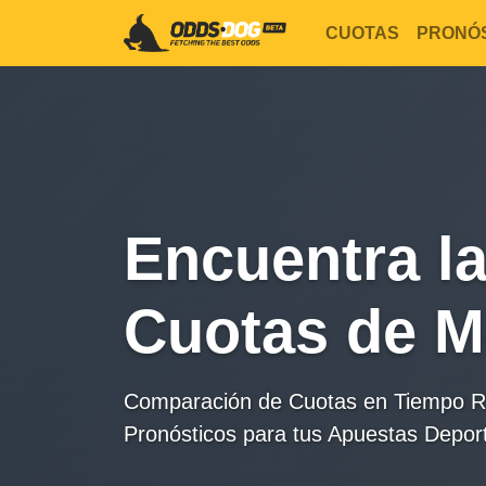
Saltar al Contenido
CUOTAS
PRONÓ
Encuentra l
Cuotas de M
Comparación de Cuotas en Tiempo Rea
Pronósticos para tus Apuestas Depor