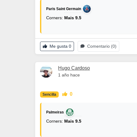
Paris Saint Germain
Corners:
Mais 9.5
Me gusta
0
Comentario (0)
Hugo Cardoso
1 año hace
0
Sencilla
Palmeiras
Corners:
Mais 9.5