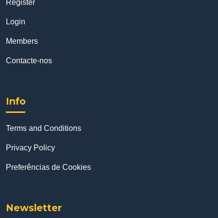
Register
Login
Members
Contacte-nos
Info
Terms and Conditions
Privacy Policy
Preferências de Cookies
Newsletter