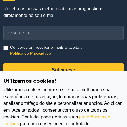
Receba as nossas melhores dicas e prognósticos
diretamente no seu e-mail.
Concordo em receber e-mails e aceito a
Política de Privacidade
Subscreve
Utilizamos cookies!
Utilizamos cookies no nosso site para melhorar a sua
experiência de navegação, lembrar as suas preferências,
analisar o tráfego do site e personalizar anúncios. Ao clicar
em "Aceitar todos", consente com o uso de todos os
cookies. Contudo, pode gerir as suas
preferências de
cookies
para um consentimento controlado.