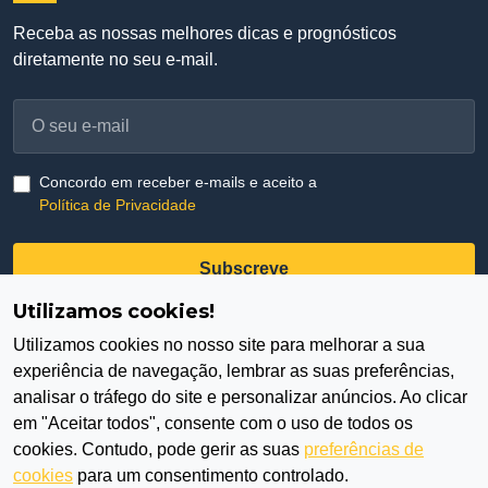
Receba as nossas melhores dicas e prognósticos
diretamente no seu e-mail.
Concordo em receber e-mails e aceito a
Política de Privacidade
Subscreve
Utilizamos cookies!
Utilizamos cookies no nosso site para melhorar a sua
experiência de navegação, lembrar as suas preferências,
analisar o tráfego do site e personalizar anúncios. Ao clicar
em "Aceitar todos", consente com o uso de todos os
cookies. Contudo, pode gerir as suas
preferências de
cookies
para um consentimento controlado.