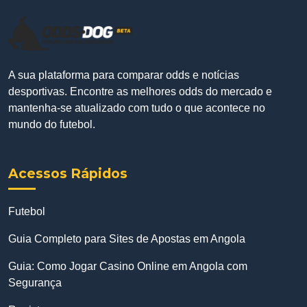
A sua plataforma para comparar odds e notícias
desportivas. Encontre as melhores odds do mercado e
mantenha-se atualizado com tudo o que acontece no
mundo do futebol.
Acessos Rápidos
Futebol
Guia Completo para Sites de Apostas em Angola
Guia: Como Jogar Casino Online em Angola com
Segurança