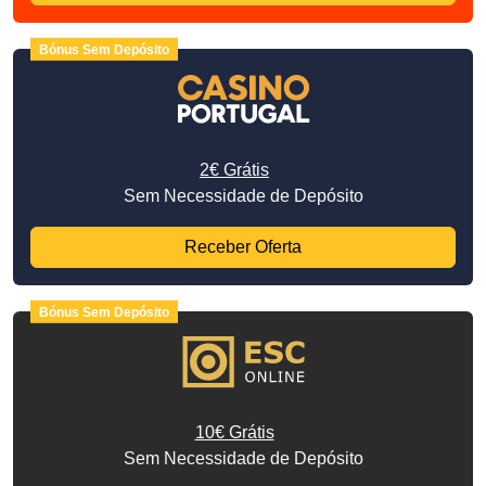
Bónus Sem Depósito
2€ Grátis
Sem Necessidade de Depósito
Receber Oferta
Bónus Sem Depósito
10€ Grátis
Sem Necessidade de Depósito