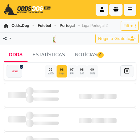
Saltar para o Conteúdo
Me
My Account
Regional d
Filtro
Odds.Dog
Futebol
Portugal
Liga Portugal 2
►
►
►
Toggle Dropdown
Registo Gratuito
ODDS
ESTATÍSTICAS
NOTÍCIAS
0
0
05
06
07
08
09
END
WED
Hoje
FRI
SAT
SUN