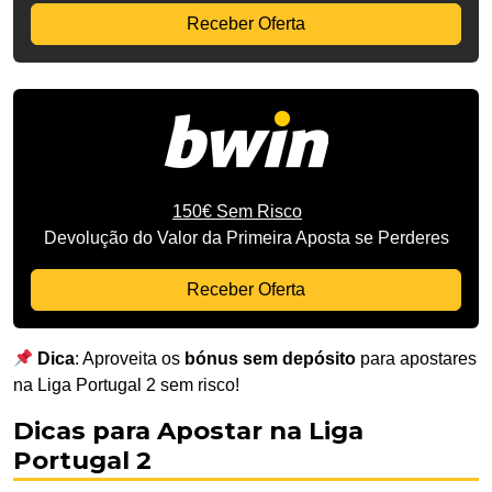
Receber Oferta
150€ Sem Risco
Devolução do Valor da Primeira Aposta se Perderes
Receber Oferta
Dica
: Aproveita os
bónus sem depósito
para apostares
na Liga Portugal 2 sem risco!
Dicas para Apostar na Liga
Portugal 2