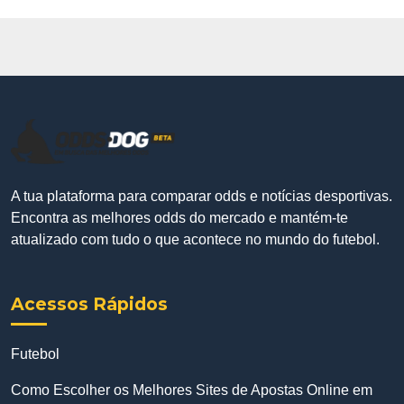
A tua plataforma para comparar odds e notícias desportivas.
Encontra as melhores odds do mercado e mantém-te
atualizado com tudo o que acontece no mundo do futebol.
Acessos Rápidos
Futebol
Como Escolher os Melhores Sites de Apostas Online em