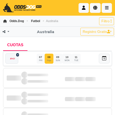
Saltar al Contenido
Me
My Account
Regional d
Filtro
Odds.Dog
Futbol
Australia
►
►
Australia
Toggle Dropdown
Registro Gratis
CUOTAS
0
07
08
09
10
11
END
FRI
Hoje
SUN
MON
TUE