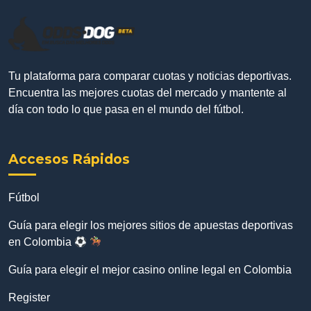
Tu plataforma para comparar cuotas y noticias deportivas.
Encuentra las mejores cuotas del mercado y mantente al
día con todo lo que pasa en el mundo del fútbol.
Accesos Rápidos
Fútbol
Guía para elegir los mejores sitios de apuestas deportivas
en Colombia
Guía para elegir el mejor casino online legal en Colombia
Register