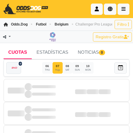
Saltar al Contenido
Me
My Account
Regional d
Filtro
Odds.Dog
Futbol
Belgium
Challenger Pro League
►
►
►
Toggle Dropdown
Registro Gratis
CUOTAS
ESTADÍSTICAS
NOTICIAS
0
0
06
07
08
09
10
END
THU
Hoje
SAT
SUN
MON