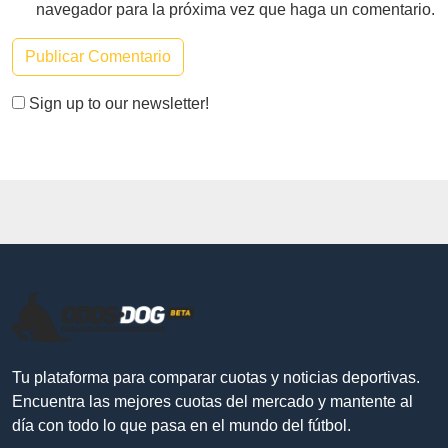
navegador para la próxima vez que haga un comentario.
Sign up to our newsletter!
Tu plataforma para comparar cuotas y noticias deportivas.
Encuentra las mejores cuotas del mercado y mantente al
día con todo lo que pasa en el mundo del fútbol.