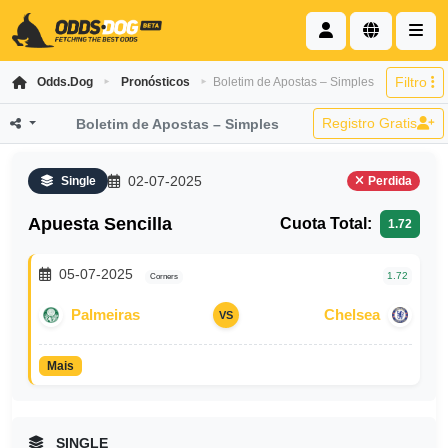
Saltar al Contenido
Me
My Account
Regional d
Filtro
Odds.Dog
Pronósticos
Boletim de Apostas – Simples
►
►
Toggle Dropdown
Registro Gratis
Boletim de Apostas – Simples
02-07-2025
Single
Perdida
Apuesta Sencilla
Cuota Total:
1.72
05-07-2025
1.72
Corners
Palmeiras
Chelsea
VS
Mais
SINGLE