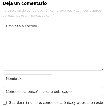
Deja un comentario
Tu dirección de correo electrónico no será publicada.
Los campos
obligatorios están marcados con
*
Guardar mi nombre, correo electrónico y website en este