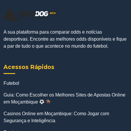
A sua plataforma para comparar odds e notícias
desportivas. Encontre as melhores odds disponíveis e fique
a par de tudo o que acontece no mundo do futebol.
Acessos Rápidos
Futebol
Guia: Como Escolher os Melhores Sites de Apostas Online
em Moçambique
Casinos Online em Moçambique: Como Jogar com
Segurança e Inteligência