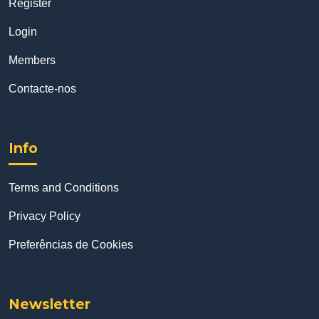
Register
Login
Members
Contacte-nos
Info
Terms and Conditions
Privacy Policy
Preferências de Cookies
Newsletter