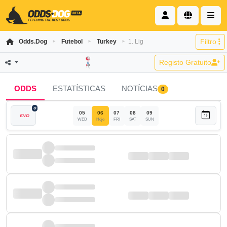
Saltar para o Conteúdo
Me
My Account
Regional d
Filtro
Odds.Dog
Futebol
Turkey
1. Lig
►
►
►
Toggle Dropdown
Registo Gratuito
ODDS
ESTATÍSTICAS
NOTÍCIAS
0
0
05
06
07
08
09
END
WED
Hoje
FRI
SAT
SUN