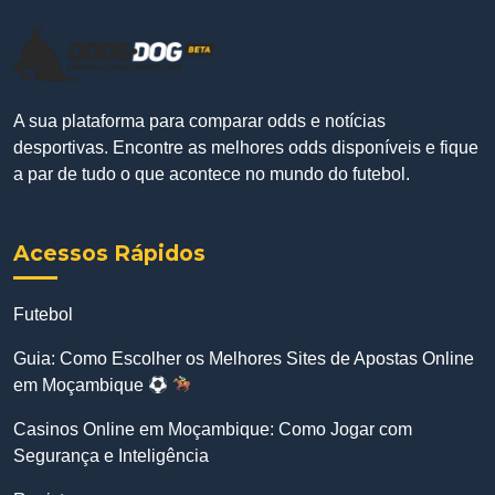
A sua plataforma para comparar odds e notícias
desportivas. Encontre as melhores odds disponíveis e fique
a par de tudo o que acontece no mundo do futebol.
Acessos Rápidos
Futebol
Guia: Como Escolher os Melhores Sites de Apostas Online
em Moçambique
Casinos Online em Moçambique: Como Jogar com
Segurança e Inteligência