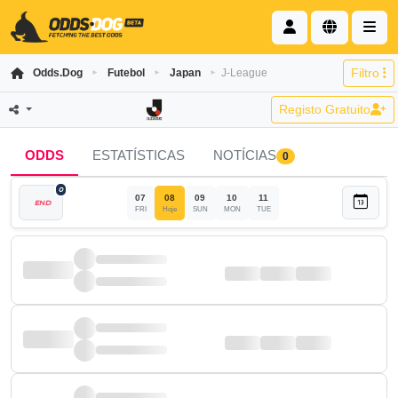
Saltar para o Conteúdo
Me
My Account
Regional d
Filtro
Odds.Dog
Futebol
Japan
J-League
►
►
►
Toggle Dropdown
Registo Gratuito
ODDS
ESTATÍSTICAS
NOTÍCIAS
0
0
07
08
09
10
11
END
FRI
Hoje
SUN
MON
TUE